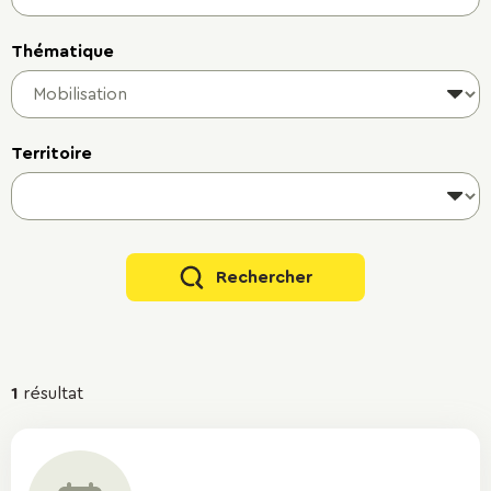
Thématique
Territoire
Rechercher
Résultats
1
résultat
de
la