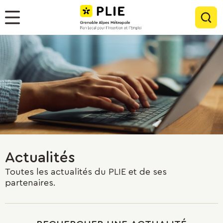
Menu
Contenu
Panneau de gestion des cookies
Rec
Menu
Actualités
Toutes les actualités du PLIE et de ses
partenaires.