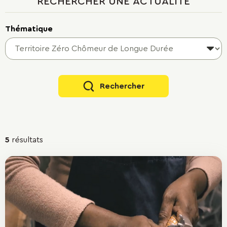
RECHERCHER UNE ACTUALITÉ
Thématique
Rechercher
Résultats
5
résultats
de
la
recherche