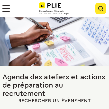
Menu
Contenu
Panneau de gestion des cookies
Rec
Menu
Agenda des ateliers et actions
de préparation au
recrutement
RECHERCHER UN ÉVÈNEMENT