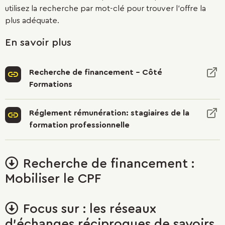
utilisez la recherche par mot-clé pour trouver l'offre la
plus adéquate.
En savoir plus
Recherche de financement - Côté
Formations
Réglement rémunération: stagiaires de la
formation professionnelle
Déplier/replier
Recherche de financement :
le
Mobiliser le CPF
paragraphe
Déplier/replier
Focus sur : les réseaux
le
d’échanges réciproques de savoirs