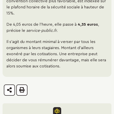
convention collective plus favorable, est indexée sur
du parcours professionnel.
le plafond horaire de la sécurité sociale à hauteur de
15%.
Le compte personnel de formation ou CPF s’adresse à
tous les actifs salariés ou demandeurs d’emploi et permet
De 4,05 euros de l’heure, elle passe à
4,35 euros
,
dans le cadre de la loi pour la Liberté de choisir son avenir
précise le
s
ervice-public.fr.
professionnel et d’acquérir des droits à la formation tout
au long de sa vie professionnelle. La formation est un droit
Il s’agit du montant minimal à verser par tous les
universel d’évolution professionnelle attaché à la
organismes à leurs stagiaires. Montant d’ailleurs
personne tout au long de sa vie active jusqu’à la retraite.
exonéré par les cotisations. Une entreprise peut
décider de vous rémunérer davantage, mais elle sera
er
Depuis le 1
janvier 2019, dans le cadre de la loi pour la
alors soumise aux cotisations.
Liberté de choisir son avenir professionnel, le CPF est
crédité en euros et non plus en heures.
À qui s’adresse le Compte personnel de
Partager
Imprimer
formation ?
Depuis le 5 janvier 2015, toute personne dite « active »