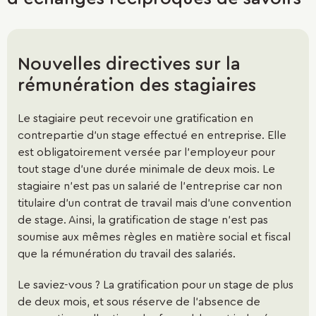
paragraphe
Les réseaux d’échanges réciproques de savoirs (RERS)
mettent en relation des personnes désireuses d'acquérir
Nouvelles directives sur la
des savoirs avec celles qui souhaitent transmettre leurs
rémunération des stagiaires
connaissances, dans un lieu convivial et sans rapport
d'argent.
Le stagiaire peut recevoir une gratification en
Qu’est-ce que le Compte personnel de
Cuisine, informatique, activités manuelles, couture,
contrepartie d’un stage effectué en entreprise. Elle
formation ?
langues... Les RERS sont ouverts à chaque personne
est obligatoirement versée par l’employeur pour
souhaitant acquérir, développer, perfectionner,
tout stage d’une durée minimale de deux mois. Le
Le Compte personnel de formation (CPF) permet à toute
transmettre des savoirs. Dans un RERS, chaque personne
stagiaire n’est pas un salarié de l’entreprise car non
personne active, dès son entrée sur le marché du travail
est tour à tour offreuse (lorsqu'on propose un savoir) et
titulaire d’un contrat de travail mais d’une convention
et jusqu’à la date à laquelle elle fait valoir l’ensemble de
demandeuse (lorsqu'on souhaite acquérir un savoir). Les
de stage. Ainsi, la gratification de stage n’est pas
ses droits à la retraite, d’acquérir des droits à la formation
échanges se passent selon un accord défini entre la
soumise aux mêmes règles en matière social et fiscal
mobilisables tout au long de sa vie professionnelle.
personne qui offre et celle qui demande, fixant les
que la rémunération du travail des salariés.
modalités d'apprentissage (méthode, fréquence, horaires
L’ambition du Compte personnel de formation (CPF) est
et lieu).
Le saviez-vous ? La gratification pour un stage de plus
ainsi de contribuer, à l’initiative de la personne elle-
de deux mois, et sous réserve de l’absence de
même, au maintien de l’employabilité et à la sécurisation