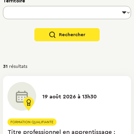
Territoire
Rechercher
Résultats
31
résultats
de
la
recherche
19 août 2026 à 13h30
FORMATION QUALIFIANTE
Titre professionnel en apprentissage :