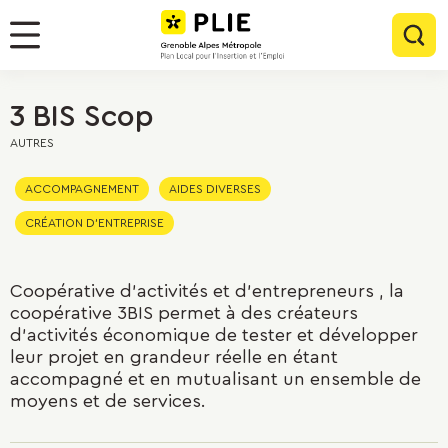
Menu
Contenu
Panneau de gestion des cookies
Rec
Menu
3 BIS Scop
AUTRES
ACCOMPAGNEMENT
AIDES DIVERSES
CRÉATION D'ENTREPRISE
Coopérative d'activités et d'entrepreneurs , la
coopérative 3BIS permet à des créateurs
d'activités économique de tester et développer
leur projet en grandeur réelle en étant
accompagné et en mutualisant un ensemble de
moyens et de services.