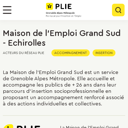
Menu
Contenu
Panneau de gestion des cookies
Rec
Menu
Maison de l'Emploi Grand Sud
- Echirolles
ACTEURS DU RÉSEAU PLIE
ACCOMPAGNEMENT
INSERTION
La Maison de l'Emploi Grand Sud est un service
de Grenoble Alpes Métropole. Elle accueille et
accompagne les publics de + 26 ans dans leur
parcours d'insertion socioprofessionnelle en
proposant un accompagnement renforcé associé
à des actions individuelles et collectives.
La Maison de l'Emploi Grand