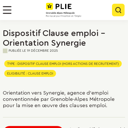
Menu
Contenu
Panneau de gestion des cookies
Rec
Menu
Dispositif Clause emploi -
Orientation Synergie
PUBLIÉE LE
19 DÉCEMBRE 2025
TYPE : DISPOSITIF CLAUSE EMPLOI (HORS ACTIONS DE RECRUTEMENT)
ELIGIBILITÉ : CLAUSE EMPLOI
Orientation vers Synergie, agence d'emploi
conventionnée par Grenoble-Alpes Métropole
pour la mise en œuvre des clauses emploi.