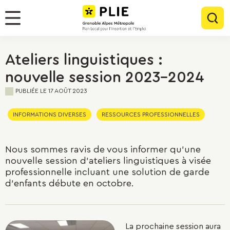
Menu
Contenu
Panneau de gestion des cookies
Rec
Menu
Ateliers linguistiques :
nouvelle session 2023-2024
PUBLIÉE LE
17 AOÛT 2023
INFORMATIONS DIVERSES
RESSOURCES PROFESSIONNELLES
Nous sommes ravis de vous informer qu’une
nouvelle session d’ateliers linguistiques à visée
professionnelle incluant une solution de garde
d’enfants débute en octobre.
La prochaine session aura