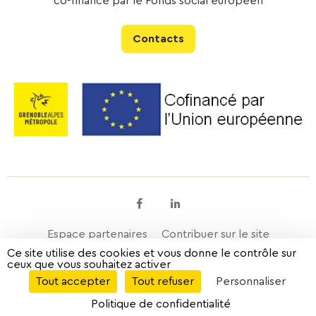
co-financé par le Fonds social européen
Contacts
Facebook
Linkedin
Espace partenaires
Contribuer sur le site
Ce site utilise des cookies et vous donne le contrôle sur
ceux que vous souhaitez activer
Mentions légales
Données personnelles
À propos
Tout accepter
Tout refuser
Personnaliser
Plan de site
Politique de confidentialité