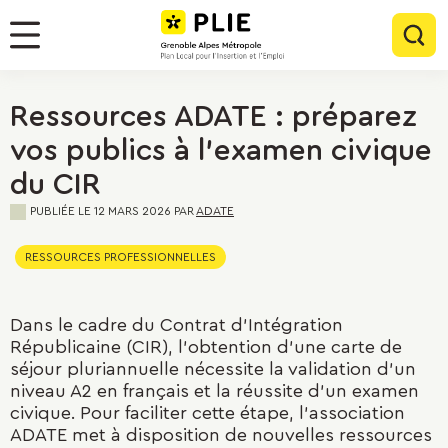
Menu
Contenu
Panneau de gestion des cookies
Rec
Menu
Ressources ADATE : préparez
vos publics à l'examen civique
du CIR
PUBLIÉE LE
12 MARS 2026
PAR
ADATE
RESSOURCES PROFESSIONNELLES
Dans le cadre du Contrat d'Intégration
Républicaine (CIR), l'obtention d'une carte de
séjour pluriannuelle nécessite la validation d'un
niveau A2 en français et la réussite d'un examen
civique. Pour faciliter cette étape, l'association
ADATE met à disposition de nouvelles ressources