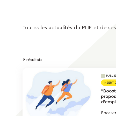
Toutes les actualités du PLIE et de ses
Résultats
9
résultats
de
PUBLI
la
INSERTIO
"Booste
recherche
propos
d'empl
Booster