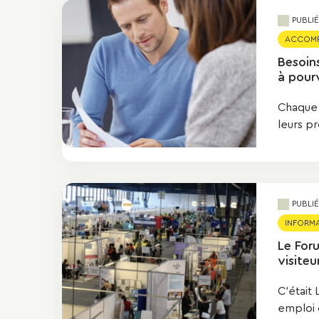
PUBLI
ACCOMPA
Besoin
à pour
Chaque 
leurs pr
PUBLI
INFORMA
Le For
visiteu
C'était
emploi o