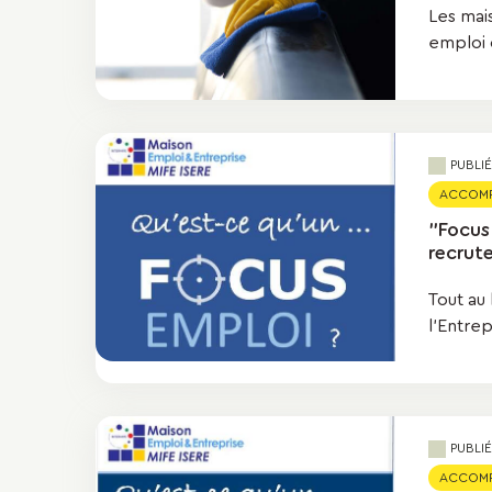
Les mai
emploi o
PUBLI
ACCOMPA
"Focus
recrut
Tout au 
l’Entrep
PUBLI
ACCOMPA