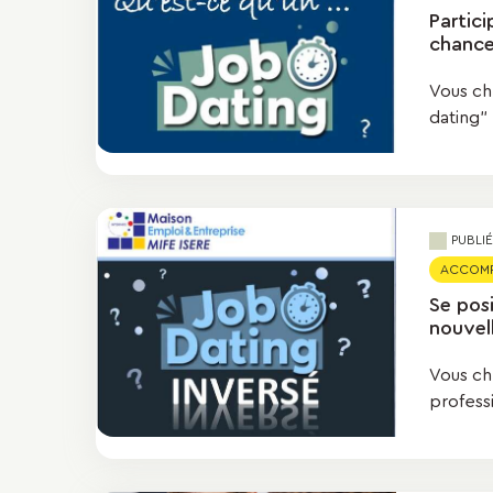
Partici
chances
Vous ch
dating" 
PUBLI
ACCOMPA
Se pos
nouvell
Vous ch
profess