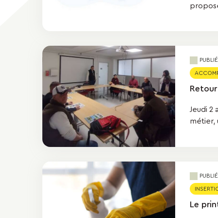
proposés
PUBLI
ACCOMPA
Retour
Jeudi 2 
métier, 
PUBLI
INSERTIO
Le pri