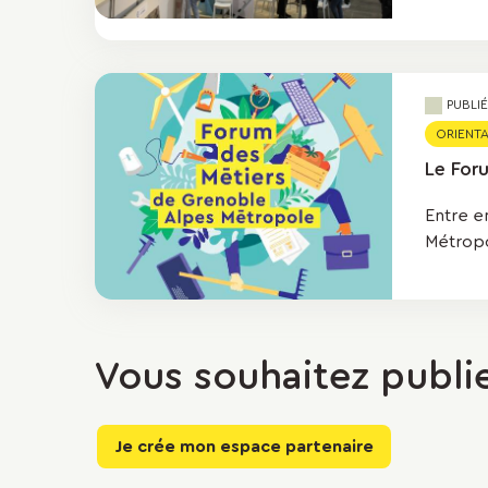
PUBLI
ORIENTA
Le For
Entre e
Métropo
Vous souhaitez publie
Je crée mon espace partenaire