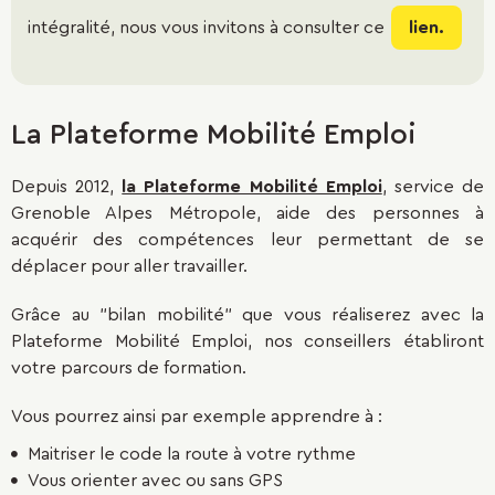
intégralité, nous vous invitons à consulter ce
lien.
C'est la marque commerciale sous laquelle est exploité
ce réseau.
La Plateforme Mobilité Emploi
Depuis 2012,
la Plateforme Mobilité Emploi
, service de
Grenoble Alpes Métropole, aide des personnes à
acquérir des compétences leur permettant de se
déplacer pour aller travailler.
Grâce au "bilan mobilité" que vous réaliserez avec la
Plateforme Mobilité Emploi, nos conseillers établiront
votre parcours de formation.
Vous pourrez ainsi par exemple apprendre à :
Maitriser le code la route à votre rythme
Vous orienter avec ou sans GPS