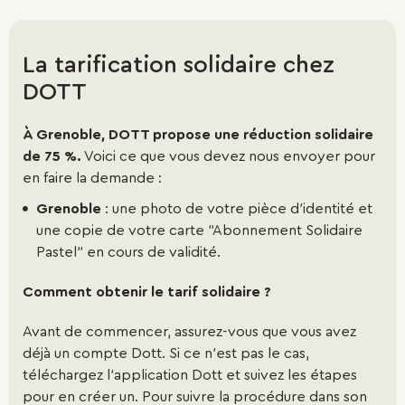
La coordination des services que ses membres
organisent
La tarification solidaire chez
Le développement d’un système d’information
DOTT
multimodale
À Grenoble, DOTT propose une réduction solidaire
Le développement d’une tarification coordonnée,
de 75 %.
Voici ce que vous devez nous envoyer pour
combinée ou intégrée permettant la délivrance de
en faire la demande :
titres de transport uniques ou unifiés
Grenoble
: une photo de votre pièce d’identité et
une copie de votre carte "Abonnement Solidaire
Pastel" en cours de validité.
SEMITAG
Comment obtenir le tarif solidaire ?
La SEMITAG assure, pour le compte du SMMAG et par
délégation de service public l’exploitation du réseau bus
Avant de commencer, assurez-vous que vous avez
et tramway de l'agglomération grenobloise.
déjà un compte Dott. Si ce n’est pas le cas,
téléchargez l'application Dott et suivez les étapes
TAG
pour en créer un. Pour suivre la procédure dans son