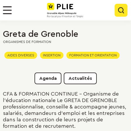
Menu
Contenu
Panneau de gestion des cookies
Rec
Menu
Greta de Grenoble
ORGANISMES DE FORMATION
AIDES DIVERSES
INSERTION
FORMATION ET ORIENTATION
Agenda
Actualités
CFA & FORMATION CONTINUE - Organisme de
l'éducation nationale Le GRETA DE GRENOBLE
professionnalise, conseille & accompagne jeunes,
salariés, demandeurs d’emploi et les entreprises
dans la construction de leurs projets de
formation et de recrutement.