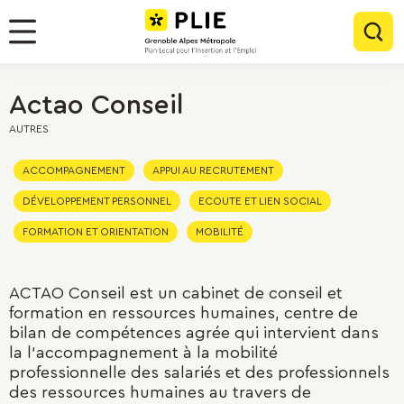
Menu
Contenu
Panneau de gestion des cookies
Rec
Menu
Actao Conseil
AUTRES
ACCOMPAGNEMENT
APPUI AU RECRUTEMENT
DÉVELOPPEMENT PERSONNEL
ECOUTE ET LIEN SOCIAL
FORMATION ET ORIENTATION
MOBILITÉ
ACTAO Conseil est un cabinet de conseil et
formation en ressources humaines, centre de
bilan de compétences agrée qui intervient dans
la l’accompagnement à la mobilité
professionnelle des salariés et des professionnels
des ressources humaines au travers de