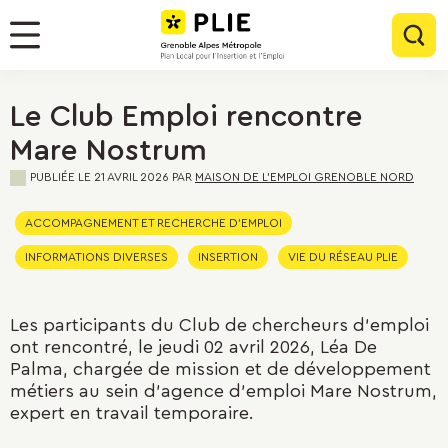
Menu
Contenu
Panneau de gestion des cookies
Rec
Menu
Le Club Emploi rencontre
Mare Nostrum
PUBLIÉE LE
21 AVRIL 2026
PAR
MAISON DE L'EMPLOI GRENOBLE NORD
ACCOMPAGNEMENT ET RECHERCHE D'EMPLOI
INFORMATIONS DIVERSES
INSERTION
VIE DU RÉSEAU PLIE
Les participants du Club de chercheurs d'emploi
ont rencontré, le jeudi 02 avril 2026, Léa De
Palma, chargée de mission et de développement
métiers au sein d'agence d'emploi Mare Nostrum,
expert en travail temporaire.