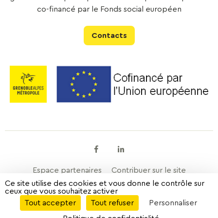
co-financé par le Fonds social européen
Contacts
Facebook
Linkedin
Espace partenaires
Contribuer sur le site
Ce site utilise des cookies et vous donne le contrôle sur
ceux que vous souhaitez activer
Mentions légales
Données personnelles
À propos
Tout accepter
Tout refuser
Personnaliser
Plan de site