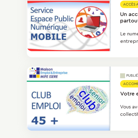
ACCÈS A
Un acc
partou
Le numé
entrepr
PUBLI
ACCOMPA
Votre 
Vous av
collecti