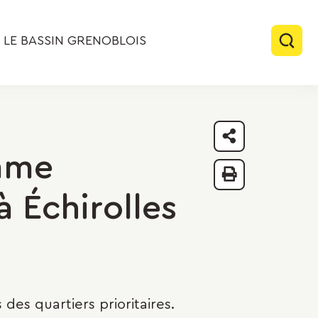
LE BASSIN GRENOBLOIS
Rech
Partager
amme
Imprimer
à Échirolles
 des quartiers prioritaires.